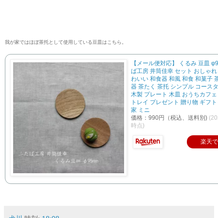
我が家ではほぼ茶托として使用している豆皿はこちら。
【メール便対応】 くるみ 豆皿 φ9
ば工房 井筒佳幸 セット おしゃれ 
わいい 和食器 和風 和食 和菓子 
器 茶たく 茶托 シンプル コース
木製 プレート 木皿 おうちカフェ
トレイ プレゼント 贈り物 ギフト
家 ミニ
価格：990円（税込、送料別)
(20
時点)
楽天