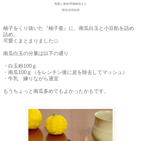
角皿と湯呑/阿南維也さん
茶托/
井筒佳幸
柚子をくり抜いた『柚子釜』に、南瓜白玉と小豆餡を詰め
詰め。
可愛くまとまりました🍊
南瓜白玉の分量は以下の通り
・白玉粉100ｇ
・南瓜100ｇ（をレンチン後に皮を除去してマッシュ）
・牛乳 練りながら適宜
もうちょっと南瓜多めでもよかったかもです。