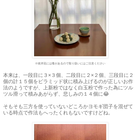
※彼岸花には毒があるので取り扱いにはご注意ください
本来は、一段目に３×３個、二段目に２×２個、三段目に２
個の計１５個をピラミッド状に積み上げるのが正しいお作
法のようですが、上新粉ではなく白玉粉で作った為にツル
ツル滑って積みあがらず、悲しみの１４個に😂
そもそも三方を使っていないどころかヨモギ団子を混ぜて
いる時点で作法もへったくれもないですけどね。