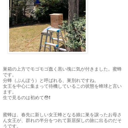
巣箱の上方でモゴモゴ蠢く黒い塊に気が付きました。蜜蜂
です。
分蜂（ぶんぽう）と呼ばれる、巣別れですね。
女王を中心に集まって待機しているこの状態を蜂球と言い
ます。
生で見るのは初めて😳❗
蜜蜂は、春先に新しい女王蜂となる娘に巣を譲ったお母さ
ん女王が、群れの半分をつれて新居探しの旅に出るのだそ
うです。