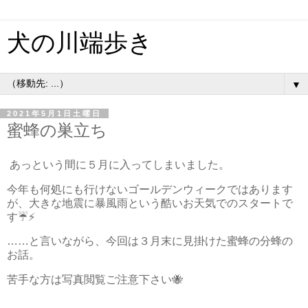
犬の川端歩き
▼
2021年5月1日土曜日
蜜蜂の巣立ち
あっという間に５月に入ってしまいました。
今年も何処にも行けないゴールデンウィークではあります
が、大きな地震に暴風雨という酷いお天気でのスタートで
す☔⚡
……と言いながら、今回は３月末に見掛けた蜜蜂の分蜂の
お話。
苦手な方は写真閲覧ご注意下さい🐝